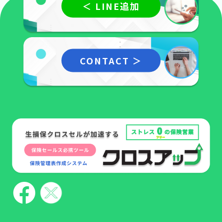
＜
LINE追加
CONTACT
＞